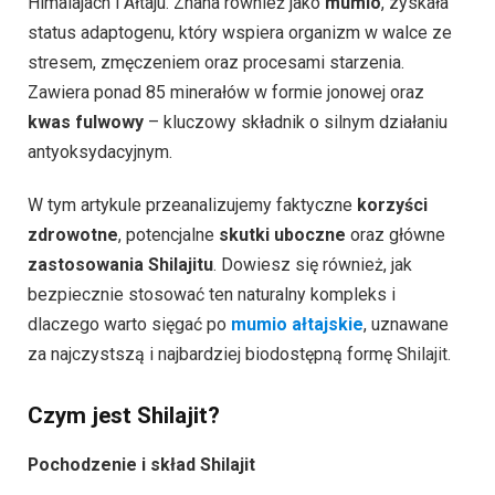
Himalajach i Ałtaju. Znana również jako
mumio
, zyskała
status adaptogenu, który wspiera organizm w walce ze
stresem, zmęczeniem oraz procesami starzenia.
Zawiera ponad 85 minerałów w formie jonowej oraz
kwas fulwowy
– kluczowy składnik o silnym działaniu
antyoksydacyjnym.
W tym artykule przeanalizujemy faktyczne
korzyści
zdrowotne
, potencjalne
skutki uboczne
oraz główne
zastosowania Shilajitu
. Dowiesz się również, jak
bezpiecznie stosować ten naturalny kompleks i
dlaczego warto sięgać po
mumio ałtajskie
, uznawane
za najczystszą i najbardziej biodostępną formę Shilajit.
Czym jest Shilajit?
Pochodzenie i skład Shilajit