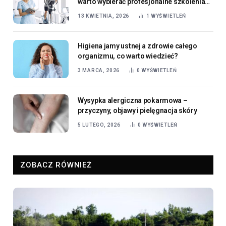
warto wybierać profesjonalne szkolenia
dla fizjoterapeutów?
13 KWIETNIA, 2026
1
WYŚWIETLEŃ
Higiena jamy ustnej a zdrowie całego
organizmu, co warto wiedzieć?
3 MARCA, 2026
0
WYŚWIETLEŃ
Wysypka alergiczna pokarmowa –
przyczyny, objawy i pielęgnacja skóry
5 LUTEGO, 2026
0
WYŚWIETLEŃ
ZOBACZ RÓWNIEŻ