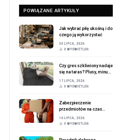
POWIĄZANE ARTYKUŁY
Jak wybrać piłę ukośną i do
czego ją wykorzystać
30 LIPCA, 2026
0
WYŚWIETLEŃ
Czy gres szkliwiony nadaje
się na taras? Plusy, minusy
i najważniejsze parametry
17 LIPCA, 2026
0
WYŚWIETLEŃ
Zabezpieczenie
przedmiotów na czas
przeprowadzki – o czym
16 LIPCA, 2026
pamiętać?
0
WYŚWIETLEŃ
Poradnik dobrego