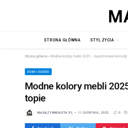
STRONA GŁÓWNA
STYL ŻYCIA
Strona główna
»
Modne kolory mebli 2025 – kaszmirowe komody 
DOM I OGRÓD
Modne kolory mebli 202
topie
MAGAZYNMIASTA.PL
11 SIERPNIA, 2025
0