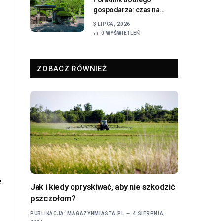
gospodarza: czas na
wymianę zamka w furtce!
3 LIPCA, 2026
0
WYŚWIETLEŃ
ZOBACZ RÓWNIEŻ
 
Jak i kiedy opryskiwać, aby nie szkodzić
pszczołom?
PUBLIKACJA:
MAGAZYNMIASTA.PL
4 SIERPNIA,