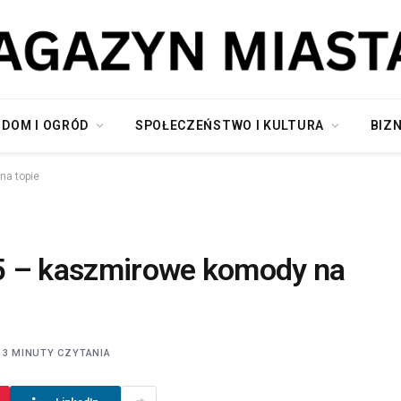
DOM I OGRÓD
SPOŁECZEŃSTWO I KULTURA
BIZN
na topie
5 – kaszmirowe komody na
3 MINUTY CZYTANIA