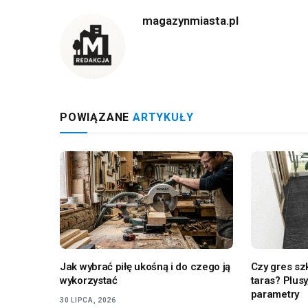
magazynmiasta.pl
POWIĄZANE
ARTYKUŁY
Jak wybrać piłę ukośną i do czego ją
Czy gres szk
wykorzystać
taras? Plusy
parametry
30 LIPCA, 2026