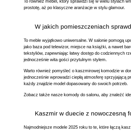
To również mebel, który sprawdzi się w wielu stylach 
prostotę, aż po klasyczne aranżacje w stylu glamour.
W jakich pomieszczeniach spraw
To meble wyjątkowo uniwersalne. W salonie pomogą up
jako baza pod telewizor, miejsce na książki, a nawet b
tekstyliów, zapewniając łatwy dostęp do codziennych r
jednocześnie wita gości przytulnym stylem.
Warto również pomyśleć o kaszmirowej komodzie w domow
jednocześnie wprowadzi ciepłą atmosferę sprzyjającą pr
każdy znajdzie model dopasowany do swoich potrzeb.
Zobacz także nasze komody do salonu, aby znaleźć idea
Kaszmir w duecie z nowoczesną 
Najmodniejsze modele 2025 roku to te, które łączą kaszm