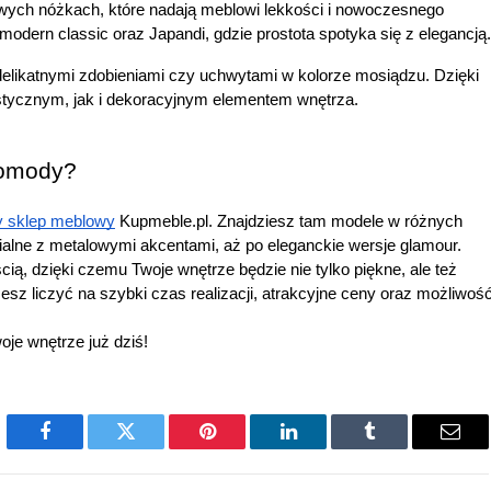
ych nóżkach, które nadają meblowi lekkości i nowoczesnego 
 modern classic oraz Japandi, gdzie prostota spotyka się z elegancją.
delikatnymi zdobieniami czy uchwytami w kolorze mosiądzu. Dzięki 
ycznym, jak i dekoracyjnym elementem wnętrza.
komody?
y sklep meblowy
 Kupmeble.pl. Znajdziesz tam modele w różnych 
trialne z metalowymi akcentami, aż po eleganckie wersje glamour.
ą, dzięki czemu Twoje wnętrze będzie nie tylko piękne, ale też 
liczyć na szybki czas realizacji, atrakcyjne ceny oraz możliwość
je wnętrze już dziś!
Facebook
Twitter
Pinterest
LinkedIn
Tumblr
Emai