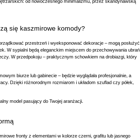
wnętrzarskich: od nowoczesnego minimalizmu, przez skandynawską 
dzą się kaszmirowe komody?
orządkować przestrzeń i wyeksponować dekoracje – mogą posłużyć 
arek. W sypialni będą eleganckim miejscem do przechowywania ubrań i
zeczy. W przedpokoju – praktycznym schowkiem na drobiazgi, który 
ym biurze lub gabinecie – będzie wyglądała profesjonalnie, a 
acy. Dzięki różnorodnym rozmiarom i układom szuflad czy półek, 
lny model pasujący do Twojej aranżacji.
formą
irowe fronty z elementami w kolorze czerni, grafitu lub jasnego 