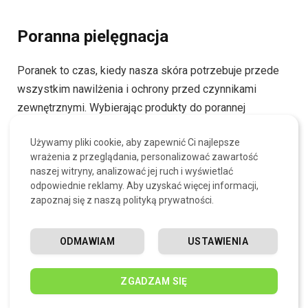
Poranna pielęgnacja
Poranek to czas, kiedy nasza skóra potrzebuje przede
wszystkim nawilżenia i ochrony przed czynnikami
zewnętrznymi. Wybierając produkty do porannej
pielęgnacji, warto zwrócić uwagę na te, które zawierają
Używamy pliki cookie, aby zapewnić Ci najlepsze
składniki nawilżające oraz filtr przeciwsłoneczny.
wrażenia z przeglądania, personalizować zawartość
naszej witryny, analizować jej ruch i wyświetlać
Krok 1: Oczyszczenie skóry
odpowiednie reklamy. Aby uzyskać więcej informacji,
zapoznaj się z naszą polityką prywatności.
Przed nałożeniem kremu, skóra powinna być dokładnie
oczyszczona. Żel oczyszczający z serii Ziaja Med
ODMAWIAM
USTAWIENIA
doskonale sprawdzi się w tej roli, usuwając
zanieczyszczenia i resztki sebum nagromadzone w
ZGADZAM SIĘ
nocy.