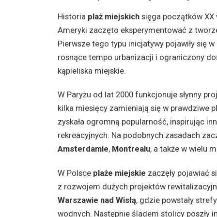
Historia
plaż miejskich
sięga początków XX w
Ameryki zaczęto eksperymentować z tworze
Pierwsze tego typu inicjatywy pojawiły się w
rosnące tempo urbanizacji i ograniczony dos
kąpieliska miejskie.
W Paryżu od lat 2000 funkcjonuje słynny pro
kilka miesięcy zamieniają się w prawdziwe p
zyskała ogromną popularność, inspirując in
rekreacyjnych. Na podobnych zasadach zac
Amsterdamie
,
Montrealu
, a także w wielu 
W Polsce
plaże miejskie
zaczęły pojawiać si
z rozwojem dużych projektów rewitalizacyjn
Warszawie nad Wisłą
, gdzie powstały stref
wodnych. Następnie śladem stolicy poszły i