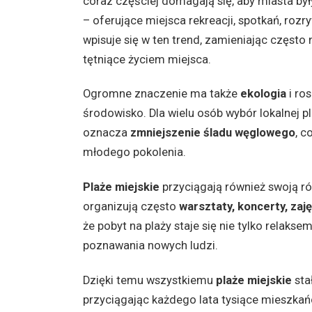
coraz częściej domagają się, aby miasta były
– oferujące miejsca rekreacji, spotkań, rozry
wpisuje się w ten trend, zamieniając często
tętniące życiem miejsca.
Ogromne znaczenie ma także
ekologia
i ro
środowisko. Dla wielu osób wybór lokalnej p
oznacza
zmniejszenie śladu węglowego
, c
młodego pokolenia.
Plaże miejskie
przyciągają również swoją r
organizują często
warsztaty, koncerty, zaj
że pobyt na plaży staje się nie tylko relakse
poznawania nowych ludzi.
Dzięki temu wszystkiemu
plaże miejskie
sta
przyciągając każdego lata tysiące mieszkań