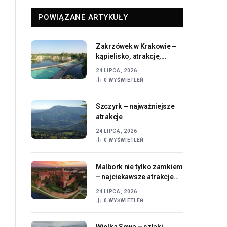
POWIĄZANE ARTYKUŁY
Zakrzówek w Krakowie –
kąpielisko, atrakcje,
dojazd i informacje
24 LIPCA, 2026
praktyczne
0
WYŚWIETLEŃ
Szczyrk – najważniejsze
atrakcje
24 LIPCA, 2026
0
WYŚWIETLEŃ
Malbork nie tylko zamkiem
– najciekawsze atrakcje
miasta i okolic
24 LIPCA, 2026
0
WYŚWIETLEŃ
Wielka Sowa – szlaki