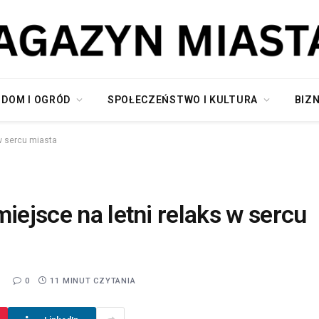
DOM I OGRÓD
SPOŁECZEŃSTWO I KULTURA
BIZN
 w sercu miasta
iejsce na letni relaks w sercu
5
0
11 MINUT CZYTANIA