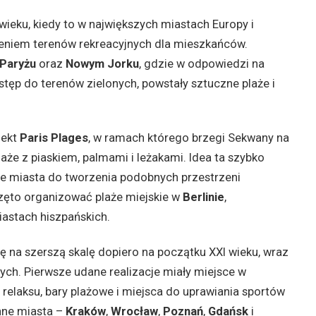
ieku, kiedy to w największych miastach Europy i
niem terenów rekreacyjnych dla mieszkańców.
Paryżu
oraz
Nowym Jorku
, gdzie w odpowiedzi na
tęp do terenów zielonych, powstały sztuczne plaże i
jekt
Paris Plages
, w ramach którego brzegi Sekwany na
laże z piaskiem, palmami i leżakami. Idea ta szybko
ne miasta do tworzenia podobnych przestrzeni
zęto organizować plaże miejskie w
Berlinie
,
miastach hiszpańskich.
ę na szerszą skalę dopiero na początku XXI wieku, wraz
ych. Pierwsze udane realizacje miały miejsce w
y relaksu, bary plażowe i miejsca do uprawiania sportów
nne miasta –
Kraków
,
Wrocław
,
Poznań
,
Gdańsk
i