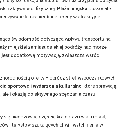
 nie tylko funkcjonalne, ale również przyjazne do życia
wki i aktywności fizycznej.
Plaża miejska
doskonale
 nieużywane lub zaniedbane tereny w atrakcyjne i
snąca świadomość dotycząca wpływu transportu na
laży miejskiej zamiast dalekiej podróży nad morze
o jest dodatkową motywacją, zwłaszcza wśród
óżnorodnością oferty – oprócz stref wypoczynkowych
ęcia sportowe i wydarzenia kulturalne
, które sprawiają,
m, ale i okazją do aktywnego spędzania czasu i
ły się nieodzowną częścią krajobrazu wielu miast,
ców i turystów szukających chwili wytchnienia w