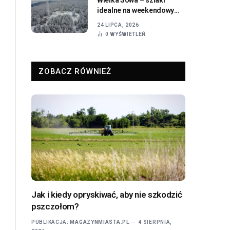
idealne na weekendowy
wypad z Wrocławia
24 LIPCA, 2026
0
WYŚWIETLEŃ
ZOBACZ RÓWNIEŻ
Jak i kiedy opryskiwać, aby nie szkodzić
pszczołom?
PUBLIKACJA:
MAGAZYNMIASTA.PL
4 SIERPNIA,