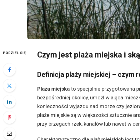
Czym jest plaża miejska i ską
PODZIEL SIĘ:
Definicja plaży miejskiej – czym r
Plaża miejska
to specjalnie przygotowana pr
bezpośredniej okolicy, umożliwiająca miesz
konieczności wyjazdu nad morze czy jezioro
plaże miejskie są w większości sztucznie a
przy brzegach rzek, kanałów lub nawet w cen
Charakterystyczne dla
plaż miejskich
jest t