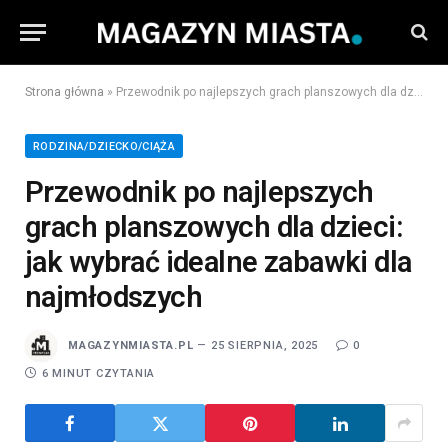
Strona główna
»
Przewodnik po najlepszych grach planszowych dla dzieci: jak wybrać idealne zabawki dla najmłodszych
RODZINA/DZIECKO/CIĄŻA
Przewodnik po najlepszych
grach planszowych dla dzieci:
jak wybrać idealne zabawki dla
najmłodszych
MAGAZYNMIASTA.PL
25 SIERPNIA, 2025
0
6 MINUT CZYTANIA