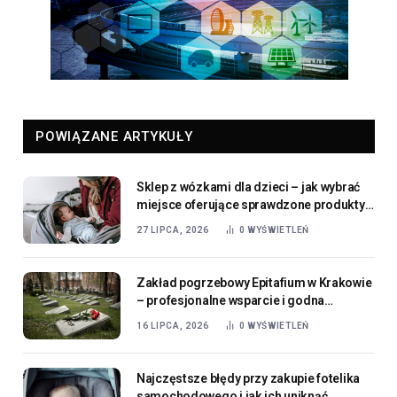
POWIĄZANE ARTYKUŁY
Sklep z wózkami dla dzieci – jak wybrać
miejsce oferujące sprawdzone produkty
dla najmłodszych
27 LIPCA, 2026
0
WYŚWIETLEŃ
Zakład pogrzebowy Epitafium w Krakowie
– profesjonalne wsparcie i godna
organizacja ostatniego pożegnania
16 LIPCA, 2026
0
WYŚWIETLEŃ
Najczęstsze błędy przy zakupie fotelika
samochodowego i jak ich uniknąć