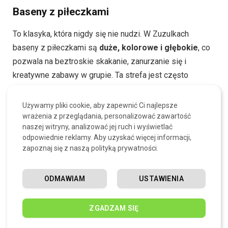
Baseny z piłeczkami
To klasyka, która nigdy się nie nudzi. W Zuzulkach
baseny z piłeczkami są
duże, kolorowe i głębokie
, co
pozwala na beztroskie skakanie, zanurzanie się i
kreatywne zabawy w grupie. Ta strefa jest często
wybierana przez dzieci jako miejsce chwilowego
odpoczynku między bardziej wymagającymi
Używamy pliki cookie, aby zapewnić Ci najlepsze
aktywnościami.
wrażenia z przeglądania, personalizować zawartość
naszej witryny, analizować jej ruch i wyświetlać
odpowiednie reklamy. Aby uzyskać więcej informacji,
Strefa kreatywna
zapoznaj się z naszą polityką prywatności.
Zuzulki to nie tylko ruch – to także przestrzeń, w której
ODMAWIAM
USTAWIENIA
dzieci mogą rozwijać swoje
umiejętności manualne i
twórcze
. Strefa kreatywna jest wyposażona w stoły do
rysowania, kolorowania, układania puzzli czy tworzenia
ZGADZAM SIĘ
własnych konstrukcji z klocków. Często odbywają się tu