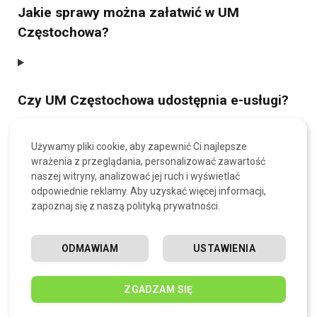
Jakie sprawy można załatwić w UM
Częstochowa?
Czy UM Częstochowa udostępnia e-usługi?
Używamy pliki cookie, aby zapewnić Ci najlepsze
wrażenia z przeglądania, personalizować zawartość
Jak skontaktować się z UM Częstochowa?
naszej witryny, analizować jej ruch i wyświetlać
odpowiednie reklamy. Aby uzyskać więcej informacji,
zapoznaj się z naszą polityką prywatności.
Czy UM Częstochowa realizuje projekty dla
ODMAWIAM
USTAWIENIA
mieszkańców?
ZGADZAM SIĘ